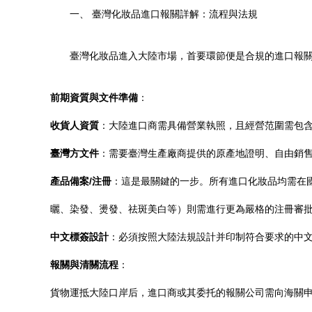
一、 臺灣化妝品進口報關詳解：流程與法規
臺灣化妝品進入大陸市場，首要環節便是合規的進口報
前期資質與文件準備
：
收貨人資質
：大陸進口商需具備營業執照，且經營范圍需包
臺灣方文件
：需要臺灣生產廠商提供的原產地證明、自由銷
產品備案/注冊
：這是最關鍵的一步。所有進口化妝品均需在
曬、染發、燙發、祛斑美白等）則需進行更為嚴格的注冊審
中文標簽設計
：必須按照大陸法規設計并印制符合要求的中
報關與清關流程
：
貨物運抵大陸口岸后，進口商或其委托的報關公司需向海關