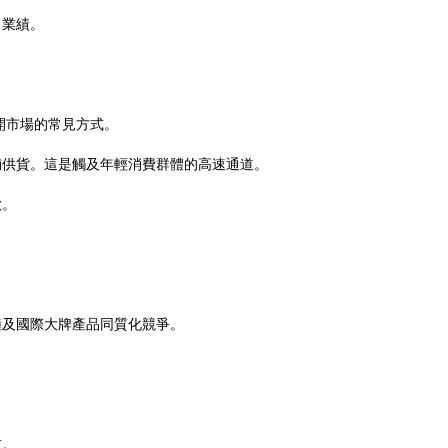
售業績。
開市場的常見方式。
鋪供貨。這是觸及年輕消費群體的高速通道。
款。
陸及國際大牌產品同質化競爭。
求。