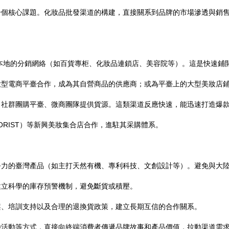
一個核心課題。化妝品批發渠道的構建，直接關系到品牌的市場滲透與銷
本地的分銷網絡（如百貨專柜、化妝品連鎖店、美容院等）。這是快速鋪
大型電商平臺合作，成為其自營商品的供應商；或為平臺上的大型美妝店
、社群團購平臺、微商團隊提供貨源。這類渠道反應快速，能迅速打造爆
OLORIST）等新興美妝集合店合作，進駐其采購體系。
爭力的臺灣產品（如主打天然有機、專利科技、文創設計等）。避免與大
建立科學的庫存預警機制，避免斷貨或積壓。
案、培訓支持以及合理的退換貨政策，建立長期互信的合作關系。
驗活動等方式，直接向終端消費者傳遞品牌故事和產品價值，拉動渠道需