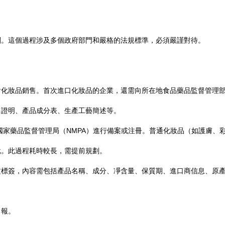
關。這個過程涉及多個政府部門和嚴格的法規標準，必須嚴謹對待。
含化妝品銷售。首次進口化妝品的企業，還需向所在地食品藥品監督管理
售證明、產品成分表、生產工藝簡述等。
國家藥品監督管理局（NMPA）進行備案或注冊。普通化妝品（如護膚、
批。此過程耗時較長，需提前規劃。
文標簽，內容需包括產品名稱、成分、凈含量、保質期、進口商信息、原
申報。