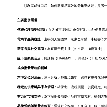
順利完成進口后，如何將產品高效地分銷至終端，是另
主要批發渠道
：
傳統代理商/經銷商
：在各省市發展區域代理商，由他們負責
電商平臺供應鏈
：直接與天貓國際、京東全球購、小紅書等
新零售與社交電商
：為直播帶貨主播（如抖音、淘寶直播）
線下連鎖集合店
：與話梅（HARMAY）、調色師（THE C
成功批發策略的關鍵
：
精準定位與選品
：深入分析大陸市場趨勢，選擇有差異化競
穩定的供應鏈與庫存管理
：確保進口流程順暢、供貨穩定。
有力的市場支持
：為下游批發商提供品牌宣傳素材、動銷方
品牌營銷與消費者教育
：通過社交媒體、KOL合作、線下體