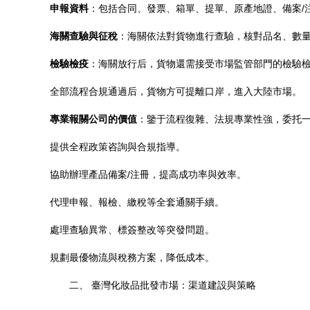
申報資料
：包括合同、發票、箱單、提單、原產地證、備案/
海關查驗與征稅
：海關依法對貨物進行查驗，核對品名、數
檢驗檢疫
：海關放行后，貨物還需接受市場監管部門的檢驗
全部流程合規通過后，貨物方可提離口岸，進入大陸市場。
專業報關公司的價值
：鑒于流程復雜、法規專業性強，委托
提供全程政策咨詢與合規指導。
協助辦理產品備案/注冊，提高成功率與效率。
代理申報、報檢、繳稅等全套通關手續。
處理查驗異常、標簽整改等突發問題。
規劃最優物流與稅務方案，降低成本。
二、 臺灣化妝品批發市場：渠道建設與策略