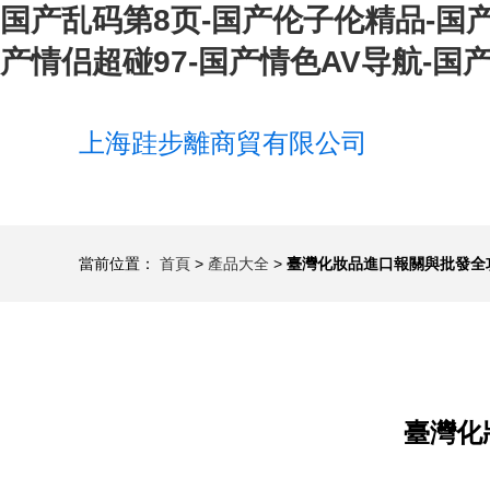
国产乱码第8页-国产伦子伦精品-国产
产情侣超碰97-国产情色AV导航-国
上海跬步離商貿有限公司
當前位置：
首頁
>
產品大全
>
臺灣化妝品進口報關與批發全
臺灣化